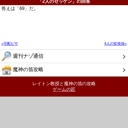
「2人のゼッケン」の回答
答えは「69」だ。
宅配ピザ
4人の監視係
週刊ナゾ通信
魔神の笛攻略
レイトン教授と魔神の笛の攻略
ゲームの匠