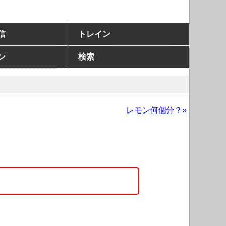
信
トレイン
ン
検索
レモン何個分？