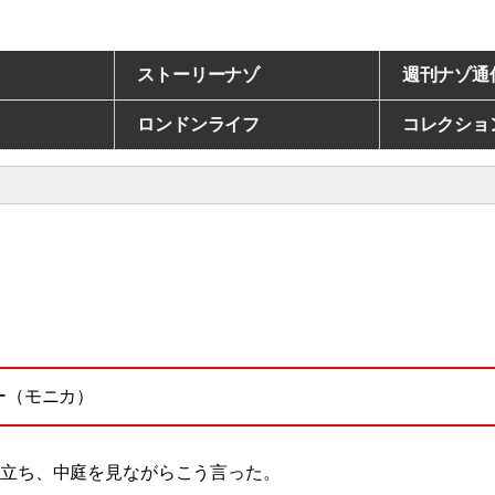
ストーリーナゾ
週刊ナゾ通
ロンドンライフ
コレクショ
孫
ー（モニカ）
に立ち、中庭を見ながらこう言った。