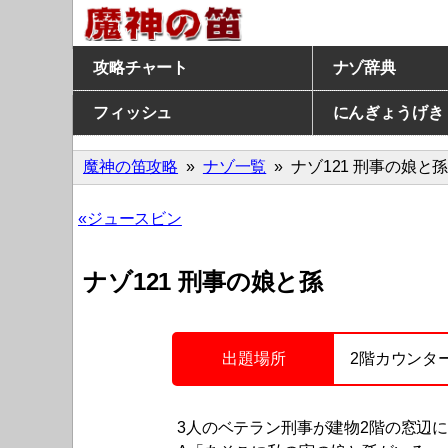
攻略チャート
ナゾ辞典
フィッシュ
にんぎょうげき
魔神の笛攻略
ナゾ一覧
ナゾ121 刑事の娘と
ジュースビン
ナゾ121 刑事の娘と孫
出題場所
2階カウンタ
3人のベテラン刑事が建物2階の窓辺